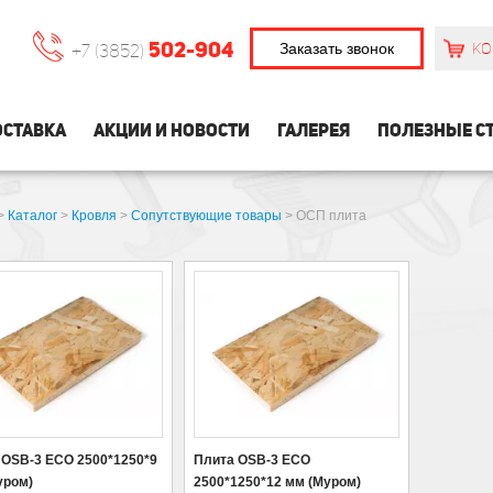
502-904
Заказать звонок
КО
+7 (3852)
СТАВКА
АКЦИИ И НОВОСТИ
ГАЛЕРЕЯ
ПОЛЕЗНЫЕ С
>
Каталог
>
Кровля
>
Сопутствующие товары
>
ОСП плита
 OSB-3 ECO 2500*1250*9
Плита OSB-3 ECO
уром)
2500*1250*12 мм (Муром)