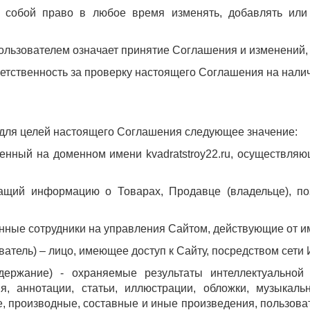
а собой право в любое время изменять, добавлять или
ользователем означает принятие Соглашения и изменений
ветственность за проверку настоящего Соглашения на нали
 для целей настоящего Соглашения следующее значение:
ложенный на доменном имени kvadratstroy22.ru, осуществл
ержащий информацию о Товарах, Продавце (владельце), п
енные сотрудники на управления Сайтом, действующие от и
ователь) – лицо, имеющее доступ к Сайту, посредством сети
ержание) - охраняемые результаты интеллектуальной 
я, аннотации, статьи, иллюстрации, обложки, музыкаль
е, производные, составные и иные произведения, пользов