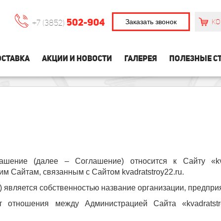
502-904
Заказать звонок
КО
+7 (3852)
СТАВКА
АКЦИИ И НОВОСТИ
ГАЛЕРЕЯ
ПОЛЕЗНЫЕ С
ашение (далее – Соглашение) относится к Сайту «kva
щим Сайтам, связанным с Сайтом kvadratstroy22.ru.
айт) является собственностью название организации, предпри
т отношения между Администрацией Сайта «kvadratstr