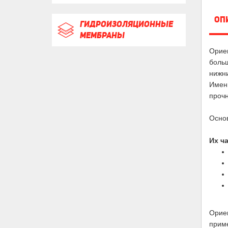
ОП
ГИДРОИЗОЛЯЦИОННЫЕ
МЕМБРАНЫ
Ориен
больш
нижни
Именн
прочн
Основ
Их ч
Ориен
приме