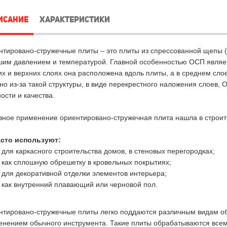
ИСАНИЕ
ХАРАКТЕРИСТИКИ
тировано-стружечные плиты – это плиты из спрессованной щепы (
им давлением и температурой. Главной особенностью ОСП являе
х и верхних слоях она расположена вдоль плиты, а в среднем сл
о из-за такой структуры, в виде перекрестного наложения слоев
ости и качества.
ное применение ориентировано-стружечная плита нашла в строит
асто используют:
для каркасного строительства домов, в стеновых перегородках;
как сплошную обрешетку в кровельных покрытиях;
для декоративной отделки элементов интерьера;
как внутренний плавающий или черновой пол.
тировано-стружечные плиты легко поддаются различным видам обр
нением обычного инструмента. Такие плиты обрабатываются все