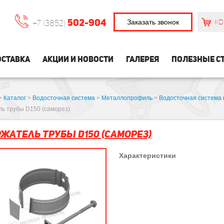
502-904
Заказать звонок
КО
+7 (3852)
СТАВКА
АКЦИИ И НОВОСТИ
ГАЛЕРЕЯ
ПОЛЕЗНЫЕ С
>
Каталог
>
Водосточная система
>
Металлопрофиль
>
Водосточная система
ь трубы D150 (саморез)
жатель трубы D150 (саморез)
Характеристики