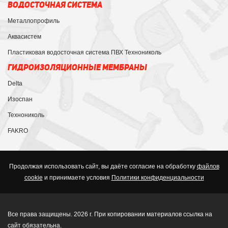
ВОДОСТОЧНАЯ СИСТЕМА
Металлопрофиль
Аквасистем
Пластиковая водосточная система ПВХ Технониколь
ГИДРОИЗОЛЯЦИОННЫЕ МЕМБРАНЫ
Delta
Изоспан
Технониколь
FAKRO
Продолжая использовать сайт, вы даёте согласие на обработку
файлов
cookie
и принимаете условия
Политики конфиденциальности
Все права защищены. 2026 г. При копировании материалов ссылка на
сайт обязательна.