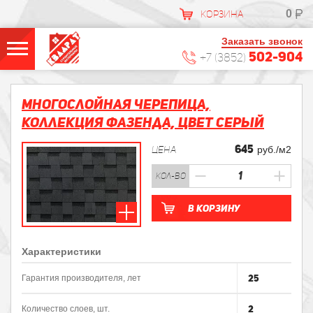
0
КОРЗИНА
Заказать звонок
502-904
+7 (3852)
Многослойная черепица,
Коллекция Фазенда, Цвет Серый
645
ЦЕНА
руб./м2
кол-во
В корзину
Характеристики
25
Гарантия производителя, лет
2
Количество слоев, шт.