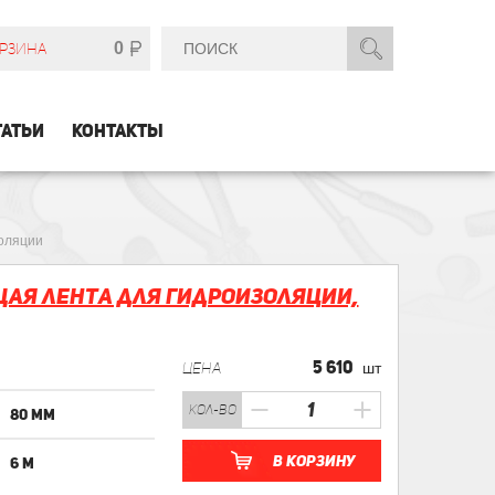
0
РЗИНА
ТАТЬИ
КОНТАКТЫ
оляции
щая лента для гидроизоляции,
5 610
ЦЕНА
шт
кол-во
80 мм
В корзину
6 м