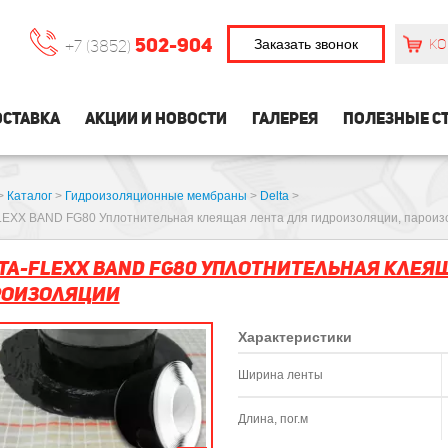
502-904
Заказать звонок
КО
+7 (3852)
СТАВКА
АКЦИИ И НОВОСТИ
ГАЛЕРЕЯ
ПОЛЕЗНЫЕ С
>
Каталог
>
Гидроизоляционные мембраны
>
Delta
>
EXX BAND FG80 Уплотнительная клеящая лента для гидроизоляции, пароиз
TA-FLEXX BAND FG80 Уплотнительная клея
роизоляции
Характеристики
Ширина ленты
Длина, пог.м