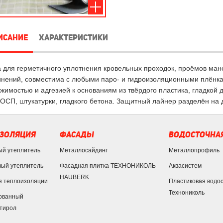
ИСАНИЕ
ХАРАКТЕРИСТИКИ
 для герметичного уплотнения кровельных проходок, проёмов манс
нений, совместима с любыми паро- и гидроизоляционными плёнка
жимостью и адгезией к основаниям из твёрдого пластика, гладкой 
ОСП, штукатурки, гладкого бетона. Защитный лайнер разделён на 
ЗОЛЯЦИЯ
ФАСАДЫ
ВОДОСТОЧНАЯ
ый утеплитель
Металлосайдинг
Металлопрофиль
ый утеплитель
Фасадная плитка ТЕХНОНИКОЛЬ
Аквасистем
HAUBERK
я теплоизоляции
Пластиковая водо
Технониколь
ованный
тирол