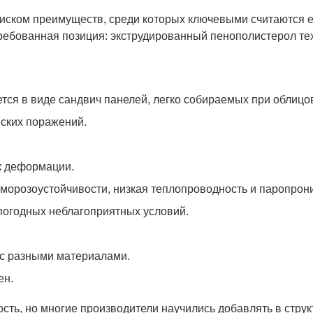
ском преимуществ, среди которых ключевыми считаются его
ебованная позиция: экструдированный пенополистерол те
ется в виде сандвич панелей, легко собираемых при облицо
еских поражений.
к деформации.
морозоустойчивости, низкая теплопроводность и паропрон
 погодных неблагоприятных условий.
 с разными материалами.
ен.
сть, но многие производители научились добавлять в стру