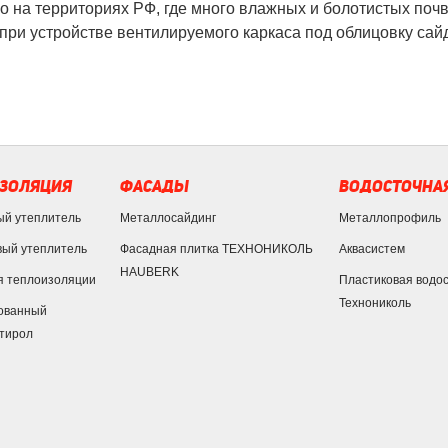
о на территориях РФ, где много влажных и болотистых поч
 при устройстве вентилируемого каркаса под облицовку сай
ЗОЛЯЦИЯ
ФАСАДЫ
ВОДОСТОЧНАЯ
ый утеплитель
Металлосайдинг
Металлопрофиль
ый утеплитель
Фасадная плитка ТЕХНОНИКОЛЬ
Аквасистем
HAUBERK
я теплоизоляции
Пластиковая водо
Технониколь
ованный
тирол