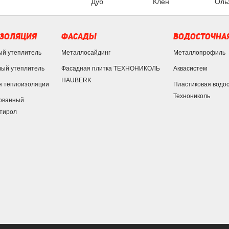
Дуб
Клён
Оль
ЗОЛЯЦИЯ
ФАСАДЫ
ВОДОСТОЧНАЯ
ый утеплитель
Металлосайдинг
Металлопрофиль
ый утеплитель
Фасадная плитка ТЕХНОНИКОЛЬ
Аквасистем
HAUBERK
я теплоизоляции
Пластиковая водо
Технониколь
ованный
тирол