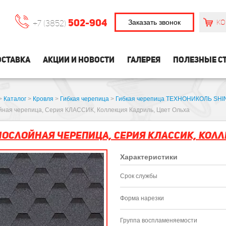
502-904
Заказать звонок
КО
+7 (3852)
СТАВКА
АКЦИИ И НОВОСТИ
ГАЛЕРЕЯ
ПОЛЕЗНЫЕ С
>
Каталог
>
Кровля
>
Гибкая черепица
>
Гибкая черепица ТЕХНОНИКОЛЬ SH
ная черепица, Серия КЛАССИК, Коллекция Кадриль, Цвет Ольха
ослойная черепица, Серия КЛАССИК, Колл
Характеристики
Срок службы
Форма нарезки
Группа воспламеняемости