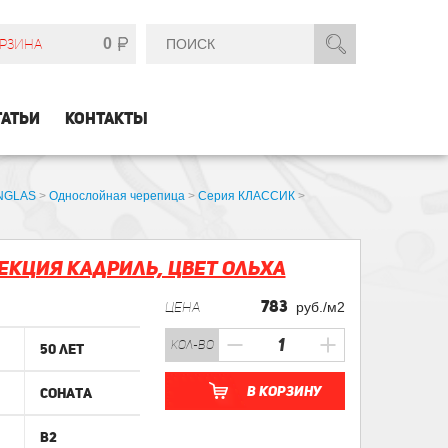
0
РЗИНА
ТАТЬИ
КОНТАКТЫ
INGLAS
>
Однослойная черепица
>
Серия КЛАССИК
>
екция Кадриль, Цвет Ольха
783
ЦЕНА
руб./м2
кол-во
50 лет
В корзину
Соната
B2