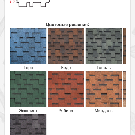
Цветовые решения:
Терн
Кедр
Тополь
Эвкалипт
Рябина
Миндаль