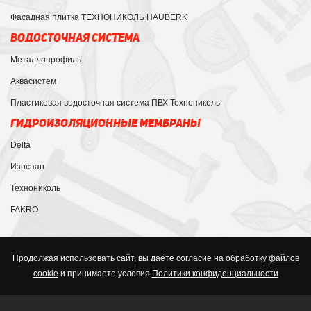
Фасадная плитка ТЕХНОНИКОЛЬ HAUBERK
ВОДОСТОЧНАЯ СИСТЕМА
Металлопрофиль
Аквасистем
Пластиковая водосточная система ПВХ Технониколь
ГИДРОИЗОЛЯЦИОННЫЕ МЕМБРАНЫ
Delta
Изоспан
Технониколь
FAKRO
Продолжая использовать сайт, вы даёте согласие на обработку
файлов
cookie
и принимаете условия
Политики конфиденциальности