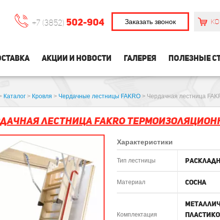
502-904
Заказать звонок
КО
+7 (3852)
СТАВКА
АКЦИИ И НОВОСТИ
ГАЛЕРЕЯ
ПОЛЕЗНЫЕ С
>
Каталог
>
Кровля
>
Чердачные лестницы FAKRO
>
Чердачная лестница FAK
дачная лестница FAKRO термоизоляционна
Характеристики
Расклад
Тип лестницы
Сосна
Материал
Металлич
Пластико
Комплектация