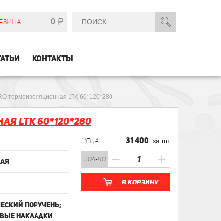
0
РЗИНА
ТАТЬИ
КОНТАКТЫ
RO термоизоляционная LTK 60*120*280
я LTK 60*120*280
31 400
ЦЕНА
за шт
кол-во
ная
В корзину
еский поручень;
вые накладки