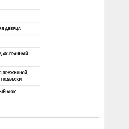
ая дверца
д 4х-гранный
 с пружинной
 подвески
ный люк