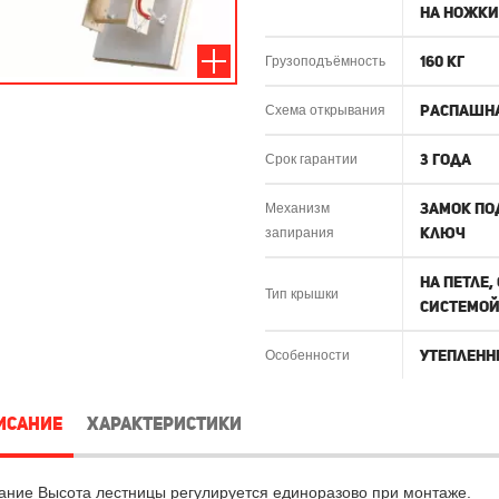
на ножки
160 кг
Грузоподъёмность
Распашн
Схема открывания
3 года
Срок гарантии
Замок по
Механизм
ключ
запирания
На петле,
Тип крышки
системой
Утеплен
Особенности
ИСАНИЕ
ХАРАКТЕРИСТИКИ
ние Высота лестницы регулируется единоразово при монтаже.