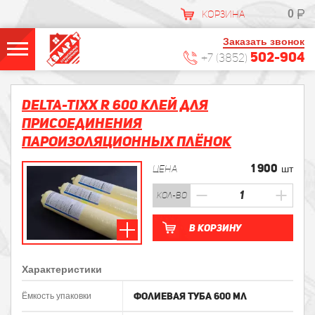
0
КОРЗИНА
Заказать звонок
502-904
+7 (3852)
DELTA-TIXX R 600 Клей для
присоединения
пароизоляционных плёнок
1 900
ЦЕНА
шт
кол-во
В корзину
Характеристики
Фолиевая туба 600 мл
Ёмкость упаковки